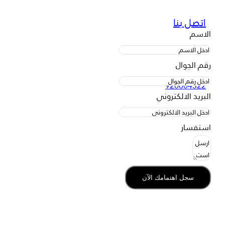
اتصل بنا
الاسم
رقم الجوال
920004322
البريد الالكتروني
استفسار
سجل اهتمامك الآن