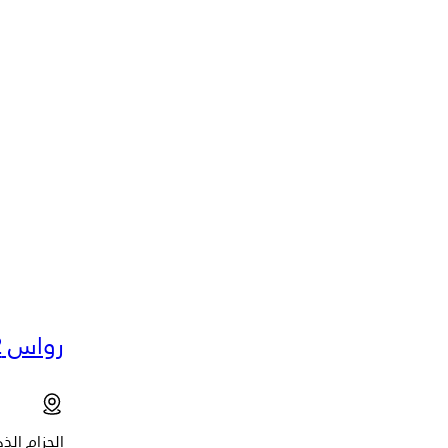
رواس 22
الحزام الذ