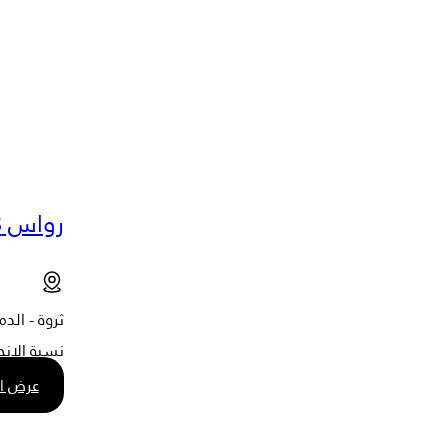
رواس 33
ثروة - الدم
نسبة الإنجا
عرض ا