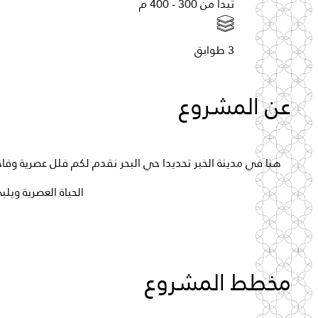
تبدأ
من
300
-
400
م
3
طوابق
عن المشروع
هنا
في
مدينة
الخبر
تحديدا
حي
البحر
نقدم
لكم
فلل
عصرية
وفاخ
الحياة
العصرية
ويلب
مخطط
المشروع