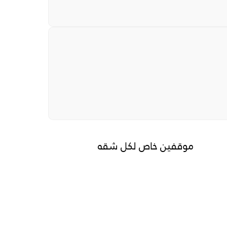
دخول ذكي للشقة
موقفين خاص لكل شقه