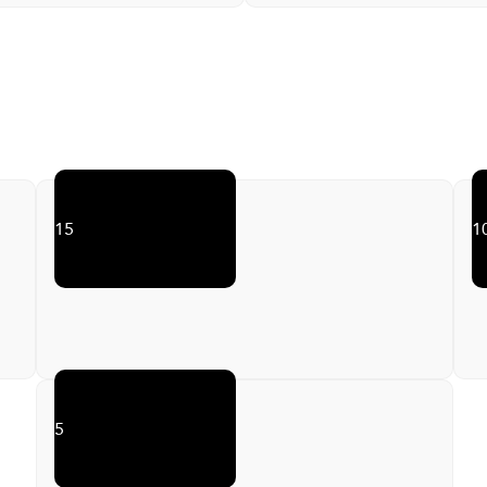
llance Cameras
Two private parkin
apartme
15
1
5
Plumbing Installations