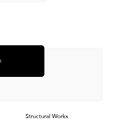
g spaces per
nt
0
Structural Works