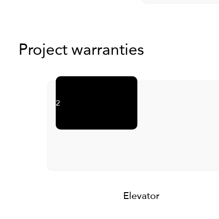
Survei
Project
warranties
2
Elevator