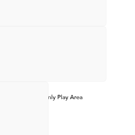
gated complex
Residents-Only Play Area